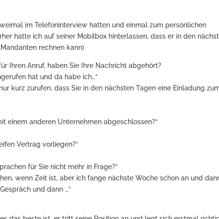
r zweimal im Telefoninterview hatten und einmal zum persönlichen
her hatte ich auf seiner Mobilbox hinterlassen, dass er in den nächs
m Mandanten rechnen kann)
für Ihren Anruf, haben Sie Ihre Nachricht abgehört?
ngerufen hat und da habe ich…“
h nur kurz zurufen, dass Sie in den nächsten Tagen eine Einladung zu
g mit einem anderen Unternehmen abgeschlossen?“
reifen Vertrag vorliegen?“
prachen für Sie nicht mehr in Frage?“
hen, wenn Zeit ist, aber ich fange nächste Woche schon an und dan
s Gespräch und dann …“
s beste ist, er tritt seine Position an und legt sich erstmal richtig