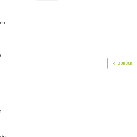
ten
m
ZURÜCK
n
 ins