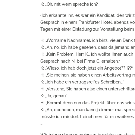
K: „Oh, mit wem spreche ich?
(Ich erkannte ihn, es war ein Kandidat, den wi
Gespräch in einem Frankfurter Hotel, abends vor
Tagen mit einer Einladung zur Vorstellung bei
H: „(Vorname Nachname), ich bin’s, vielen Dank 
K: „Äh, nö, ich habe gesehen, dass da jemand a
H: „Kein Problem, Herr K., ich wollte Ihnen auc
Gespräch nach N. bei Firma C. erhalten.“
K: „Wieso, ich hab doch jetzt ein Angebot??!!??“
H: „Sie meinen, sie haben einen Arbeitsvertra
K: „Ich habe ein vertragsreifes Schreiben…“
H: „Verstehe, Sie haben also einen unterschrifts
K: „Ja, genau“
H: „Kommt denn nun das Projekt, über das wir s
K: „Ah, dochdoch, man kann ja immer mal sprec
müsste ich mir dort freinehmen für ein weitere
…
Wir haben dann gemeinsam beschlossen, dass es da