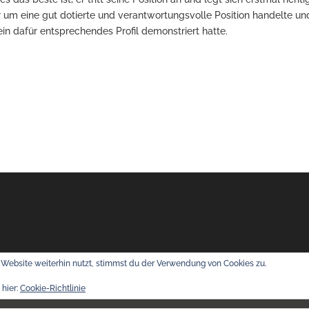
r um eine gut dotierte und verantwortungsvolle Position handelte un
in dafür entsprechendes Profil demonstriert hatte.
Website weiterhin nutzt, stimmst du der Verwendung von Cookies zu.
| Executive Search
Datenschutz
Impressum / AGB
 hier:
Cookie-Richtlinie