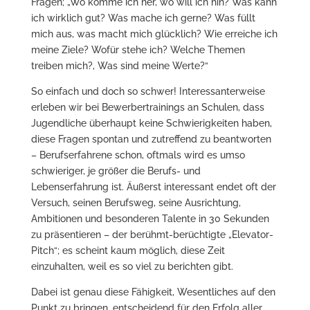
Fragen; „Wo komme ich her, wo will ich hin? Was kann
ich wirklich gut? Was mache ich gerne? Was füllt
mich aus, was macht mich glücklich? Wie erreiche ich
meine Ziele? Wofür stehe ich? Welche Themen
treiben mich?, Was sind meine Werte?“
So einfach und doch so schwer! Interessanterweise
erleben wir bei Bewerbertrainings an Schulen, dass
Jugendliche überhaupt keine Schwierigkeiten haben,
diese Fragen spontan und zutreffend zu beantworten
– Berufserfahrene schon, oftmals wird es umso
schwieriger, je größer die Berufs- und
Lebenserfahrung ist. Äußerst interessant endet oft der
Versuch, seinen Berufsweg, seine Ausrichtung,
Ambitionen und besonderen Talente in 30 Sekunden
zu präsentieren – der berühmt-berüchtigte „Elevator-
Pitch“; es scheint kaum möglich, diese Zeit
einzuhalten, weil es so viel zu berichten gibt.
Dabei ist genau diese Fähigkeit, Wesentliches auf den
Punkt zu bringen, entscheidend für den Erfolg aller