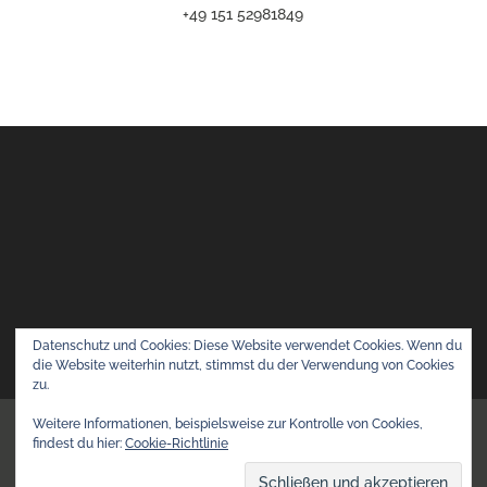
+49 151 52981849
Datenschutz und Cookies: Diese Website verwendet Cookies. Wenn du
die Website weiterhin nutzt, stimmst du der Verwendung von Cookies
zu.
Weitere Informationen, beispielsweise zur Kontrolle von Cookies,
Copyright © 2026 INOPERE® Personalberatung |
findest du hier:
Cookie-Richtlinie
Executive Search
Datenschutz
Impressum / AGB