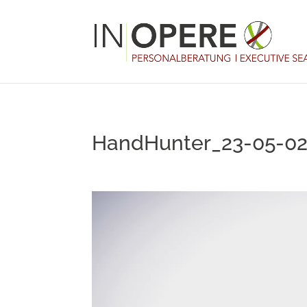
HandHunter_23-05-0
Video-
Player